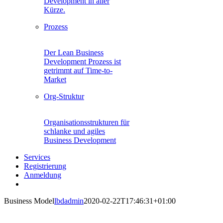
Development in aller
Kürze.
Prozess
Der Lean Business
Development Prozess ist
getrimmt auf Time-to-
Market
Org-Struktur
Organisationsstrukturen für
schlanke und agiles
Business Development
Services
Registrierung
Anmeldung
Business Model
lbdadmin
2020-02-22T17:46:31+01:00