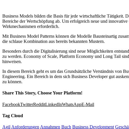
B
usiness Models bilden die Basis für jede wirtschaftliche Tätigkeit. 
Bereiche der Wertschöpfung ab. Um erfolgreich neue und innovative G
Wirkmechanismen erforderlich.
Mit Business Model Patterns können die Modelle Bausteinartig zusa
die schlaue Kombination aus bereits bekannten Mustern.
Besonders durch die Digitalisierung sind neue Möglichkeiten entstan
zu werden. Economy of Scale, Platform Economy und Long Tail sind
hinweisen.
In diesem Bereich geht es um das Grundsätzliche Verständnis von B
Engineering. Ein Bereich in dem sich Business Developer gut ausken
zu können.
Share This Story, Choose Your Platform!
Facebook
Twitter
Reddit
LinkedIn
WhatsApp
E-Mail
Tag Cloud
Agil
Anforderungen
Annahmen
Buch
Business Development
Geschä